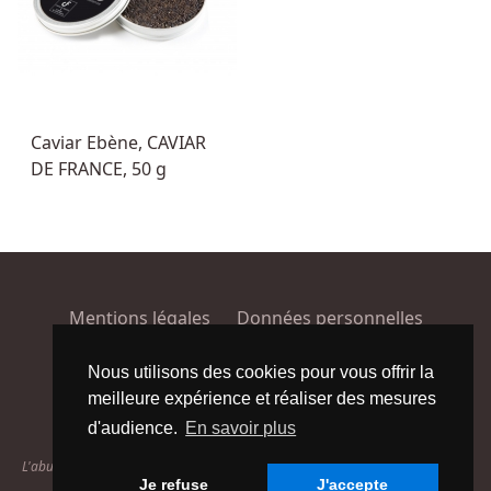
Caviar Ebène, CAVIAR
DE FRANCE, 50 g
Mentions légales
Données personnelles
Conditions générales de vente
Plan du site
Nous utilisons des cookies pour vous offrir la
meilleure expérience et réaliser des mesures
Facebook
Instagram
d'audience.
En savoir plus
L'abus d'alcool est dangereux pour la santé. À consommer avec modération.
Je refuse
J'accepte