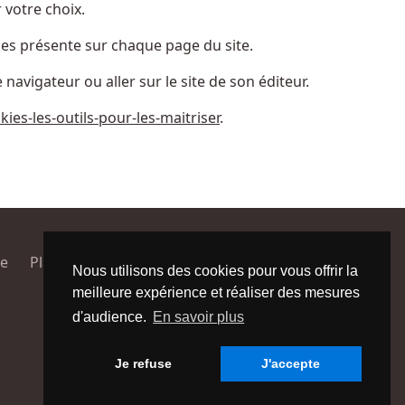
 votre choix.
ies présente sur chaque page du site.
navigateur ou aller sur le site de son éditeur.
kies-les-outils-pour-les-maitriser
.
te
Plan du site
Nous utilisons des cookies pour vous offrir la
meilleure expérience et réaliser des mesures
d'audience.
En savoir plus
Je refuse
J'accepte