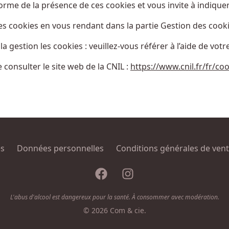
orme de la présence de ces cookies et vous invite à indiquer
s cookies en vous rendant dans la partie Gestion des cook
gestion les cookies : veuillez-vous référer à l’aide de votre 
consulter le site web de la CNIL :
https://www.cnil.fr/fr/coo
es
Données personnelles
Conditions générales de ven
Facebook
Instagram
L'abus d'alcool est dangereux pour la santé. À consommer avec modération.
© 2026 Com & cie.