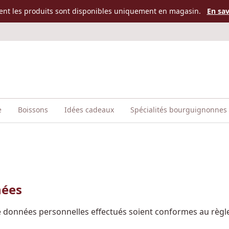
ent les produits sont disponibles uniquement en magasin.
En sav
e
Boissons
Idées cadeaux
Spécialités bourguignonnes
nées
de données personnelles effectués soient conformes au règ