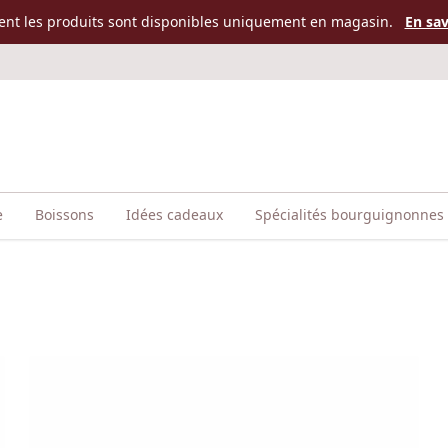
ent les produits sont disponibles uniquement en magasin.
En sav
e
Boissons
Idées cadeaux
Spécialités bourguignonnes