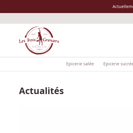
Accès au contenu
Actuellem
Epicerie salée
Epicerie sucré
Actualités