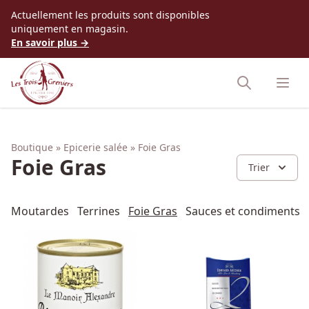
Accès au contenu
Actuellement les produits sont disponibles
uniquement en magasin.
En savoir plus →
Boutique
Epicerie salée
Foie Gras
Foie Gras
Trier
Moutardes
Terrines
Foie Gras
Sauces et condiments