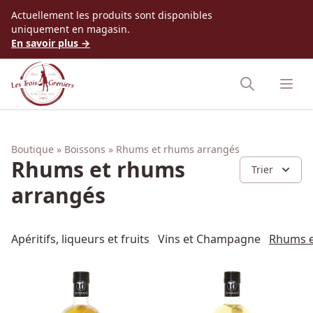
Accès au contenu
Actuellement les produits sont disponibles
uniquement en magasin.
En savoir plus →
Boutique
Boissons
Rhums et rhums arrangés
Rhums et rhums
Trier
arrangés
Apéritifs, liqueurs et fruits
Vins et Champagne
Rhums e