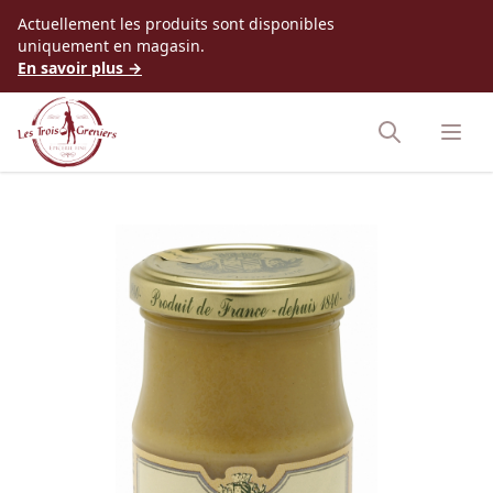
Accès au contenu
Actuellement les produits sont disponibles
uniquement en magasin.
En savoir plus →