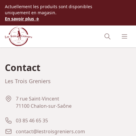
Accès au contenu
Actuellement les produits sont disponibles
uniquement en magasin.
En savoir plus →
Contact
Les Trois Greniers
Adresse
7 rue Saint-Vincent
71100 Chalon-sur-Saône
Téléphone
03 85 46 65 35
E-mail
contact@lestroisgreniers.com