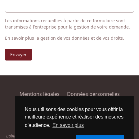
Les informations recueillies à partir de ce formulaire sont
transmises à l'entreprise pour la gestion de votre demande.
En savoir plus la gestion de vos données et de vos droits
.
Envoyer
Mentions légales
Données personnelles
Conditions générales de vente
Plan du site
Nous utilisons des cookies pour vous offrir la
meilleure expérience et réaliser des mesures
Facebook
Instagram
d'audience.
En savoir plus
L'abus d'alcool est dangereux pour la santé. À consommer avec modération.