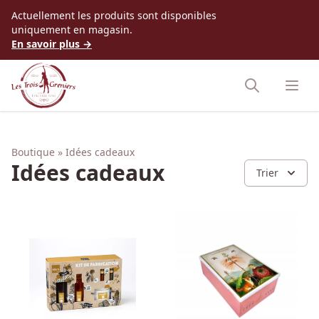
Accès au contenu
Actuellement les produits sont disponibles
uniquement en magasin.
En savoir plus →
Boutique
Idées cadeaux
Idées cadeaux
Trier