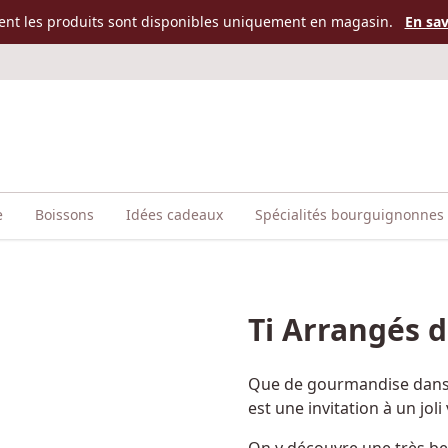
ent les produits sont disponibles uniquement en magasin.
En sav
e
Boissons
Idées cadeaux
Spécialités bourguignonnes
Ti Arrangés 
Que de gourmandise dans c
est une invitation à un jo